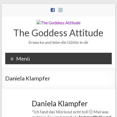
Zum
Inhalt
wechseln
The Goddess Attitude
Erwecke und lebe die Göttin in dir
Menü
Daniela Klampfer
Daniela Klampfer
"Ich fand das Workout echt toll 🙂 Mal was
anderes. Es war irgendwie
fast meditativ und