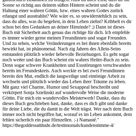
Sonne so richtig aus deinem süßen Hintern scheint und du die
Haltung einer wahren Göttin, bzw. eines wahren Gottes zurück
erlangst und ausstrahlst? Wie wäre es, so unwiderstehlich zu sein,
dass du alles, was du begehrst, in dein Leben ziehst? Kribbelt es dir
schon bei den Gedanken an deiner Hirnrinde? ;) Dann ist dieses
Buch mit Sicherheit auch genau das richtige für dich. Ich empfehle
es immer wieder gerne meinen Freundinnen und sogar Freunden.
Und zu sehen, welche Veränderungen es bei ihnen ebenfalls bereits
bewirkt hat, ist phänomenal. Nach zig Jahren des Allein-Seins
entstanden plötzlich wieder liebevolle Beziehungen. Es geht sogar
noch weiter und das Buch scheint ein wahres Heiler-Buch zu sein.
Denn sogar schwere Krankheiten und Essstörungen verschwanden
bereits im Freundeskreis. Auch weckte es bei zwei Freundinnen
bereits den Mut, endlich die langweilige und eintönige Arbeit zu
wechseln und plötzlich wieder das Leben ihrer Träume zu leben.
Mit ganz viel Charme, Humor und Sexappeal beschreibt und
verkörpert Sonja Szielinski auf wundervolle Weise die moderne
Göttin. Für mich ein wundervolles Meisterwerk! Danke, dass du
dieses Buch geschrieben hast, danke, dass es dich gibt und danke
für deine Liebe, die du damit in die Welt trägst. Wer nach dem Buch
immer noch nicht begriffen hat, worauf es im Leben ankommt, dem
fehlen sicherlich ein paar Hirnzellen. ;-) Namasté."
https://thegoddessattitude.de/testimonials/kundenstimme-4/