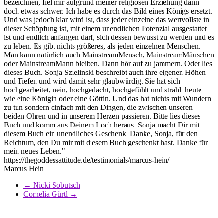
bezeichnen, fiel mir aufgrund meiner religiösen Erziehung dann
doch etwas schwer. Ich habe es durch das Bild eines Königs ersetzt.
Und was jedoch klar wird ist, dass jeder einzelne das wertvollste in
dieser Schöpfung ist, mit einem unendlichen Potenzial ausgestattet
ist und endlich anfangen darf, sich dessen bewusst zu werden und es
zu leben. Es gibt nichts größeres, als jeden einzelnen Menschen.
Man kann natürlich auch MainstreamMensch, MainstreamMäuschen
oder MainstreamMann bleiben. Dann hör auf zu jammern. Oder lies
dieses Buch. Sonja Szielinski beschreibt auch ihre eigenen Höhen
und Tiefen und wird damit sehr glaubwürdig. Sie hat sich
hochgearbeitet, nein, hochgedacht, hochgefühlt und strahlt heute
wie eine Königin oder eine Göttin. Und das hat nichts mit Wundern
zu tun sondern einfach mit den Dingen, die zwischen unseren
beiden Ohren und in unserem Herzen passieren. Bitte lies dieses
Buch und komm aus Deinem Loch heraus. Sonja macht Dir mit
diesem Buch ein unendliches Geschenk. Danke, Sonja, für den
Reichtum, den Du mir mit diesem Buch geschenkt hast. Danke für
mein neues Leben."
https://thegoddessattitude.de/testimonials/marcus-hein/
Marcus Hein
←
Nicki Sobutsch
Cornelia Gürtl
→