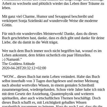
Arbeit zu wechseln und plötzlich wieder das Leben ihrer Träume zu
leben.
Mit ganz viel Charme, Humor und Sexappeal beschreibt und
verkörpert Sonja Szielinski auf wundervolle Weise die moderne
Göttin.
Für mich ein wundervolles Meisterwerk! Danke, dass du dieses
Buch geschrieben hast, danke, dass es dich gibt und danke für deine
Liebe, die du damit in die Welt trägst.
Wer nach dem Buch immer noch nicht begriffen hat, worauf es im
Leben ankommt, dem fehlen sicherlich ein paar Hirnzellen.
;-) Namasté."
The Goddess Attitude
2020-04-28T20:32:12+02:00
"WOW... dieses Buch hat mein Leben verändert. Habe das Buch
selbst innerhalb von 3 Tagen durchgelesen und meiner Meinung
nach absolut wertvolles Wissen, in einem genialen Schreibstil
zusammengefasst, wiedergefunden. Schon viele Jahre habe ich mich
mit dem Gesetz der Anziehung, Quantenphysik und weiteren
spirituellen, aber auch wirtschaftlichen Themen beschäftigt. Doch
dieses Buch schafft es, mit Leichtigkeit geballtes Wissen
ganzheitlich zusammen zu bringen. Hast du auch Lust, dass dir die