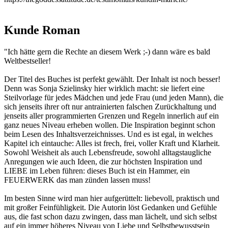
Kunde Roman
"Ich hätte gern die Rechte an diesem Werk ;-) dann wäre es bald
Weltbestseller!
Der Titel des Buches ist perfekt gewählt. Der Inhalt ist noch besser!
Denn was Sonja Szielinsky hier wirklich macht: sie liefert eine
Steilvorlage für jedes Mädchen und jede Frau (und jeden Mann), die
sich jenseits ihrer oft nur antrainierten falschen Zurückhaltung und
jenseits aller programmierten Grenzen und Regeln innerlich auf ein
ganz neues Niveau erheben wollen. Die Inspiration beginnt schon
beim Lesen des Inhaltsverzeichnisses. Und es ist egal, in welches
Kapitel ich eintauche: Alles ist frech, frei, voller Kraft und Klarheit.
Sowohl Weisheit als auch Lebensfreude, sowohl alltagstaugliche
Anregungen wie auch Ideen, die zur höchsten Inspiration und
LIEBE im Leben führen: dieses Buch ist ein Hammer, ein
FEUERWERK das man zünden lassen muss!
Im besten Sinne wird man hier aufgerüttelt: liebevoll, praktisch und
mit großer Feinfühligkeit. Die Autorin löst Gedanken und Gefühle
aus, die fast schon dazu zwingen, dass man lächelt, und sich selbst
auf ein immer höheres Niveau von Liebe und Selbstbewusstsein