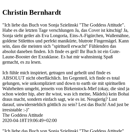
Christin Bernhardt
"Ich liebe das Buch von Sonja Szielinski "The Goddess Attitude".
Habe es die letzten Tage verschlungen Ja, das Cover ist kitschig! Ja,
Sonja sieht geiler als Eva Longoria, Eins-A-Figürchen, Wallemähne,
goldene Stiletttos und perfekt manikürte, blutrote Fingernägel. Kann
sein, dass die meisten sich "spirituell erwacht" Fühlenden das
absolut daneben finden. Ich finde es geil! Ihr Buch ist ein Gute-
Laune-Booster der Exraklasse. Es hat mir wahnsinnig Spaß
gemacht, es zu lesen.
Ich fühle mich inspiriert, getragen und geheilt und finde es
ABSOLUT nicht oberflächlich. Im Gegenteil, ich finde es total
gelungen, wie unkompliziert und down to earth sie mit spirituellen
Wahrheiten umgeht, jenseits von Birkenstock-Mief (okay, die sind ja
schon wieder hip, aber ihr wisst, was ich meine, Mädels) kein Bohai
draus macht, sondern einfach sagt, wie es ist. Neugierig? Lust
darauf, unwiderstehlich göttlich zu sein? Lest das Buch! And just be
irresistable :-)"
The Goddess Attitude
2020-04-18T19:06:49+02:00
"Ich liebe das Buch von Sonja Szielinski "The Goddess Attitude".