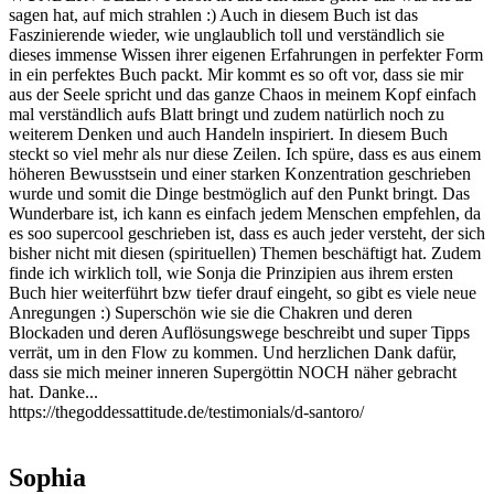
sagen hat, auf mich strahlen :) Auch in diesem Buch ist das
Faszinierende wieder, wie unglaublich toll und verständlich sie
dieses immense Wissen ihrer eigenen Erfahrungen in perfekter Form
in ein perfektes Buch packt. Mir kommt es so oft vor, dass sie mir
aus der Seele spricht und das ganze Chaos in meinem Kopf einfach
mal verständlich aufs Blatt bringt und zudem natürlich noch zu
weiterem Denken und auch Handeln inspiriert. In diesem Buch
steckt so viel mehr als nur diese Zeilen. Ich spüre, dass es aus einem
höheren Bewusstsein und einer starken Konzentration geschrieben
wurde und somit die Dinge bestmöglich auf den Punkt bringt. Das
Wunderbare ist, ich kann es einfach jedem Menschen empfehlen, da
es soo supercool geschrieben ist, dass es auch jeder versteht, der sich
bisher nicht mit diesen (spirituellen) Themen beschäftigt hat. Zudem
finde ich wirklich toll, wie Sonja die Prinzipien aus ihrem ersten
Buch hier weiterführt bzw tiefer drauf eingeht, so gibt es viele neue
Anregungen :) Superschön wie sie die Chakren und deren
Blockaden und deren Auflösungswege beschreibt und super Tipps
verrät, um in den Flow zu kommen. Und herzlichen Dank dafür,
dass sie mich meiner inneren Supergöttin NOCH näher gebracht
hat. Danke...
https://thegoddessattitude.de/testimonials/d-santoro/
Sophia