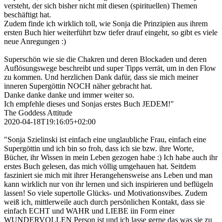
versteht, der sich bisher nicht mit diesen (spirituellen) Themen
beschäftigt hat.
Zudem finde ich wirklich toll, wie Sonja die Prinzipien aus ihrem
ersten Buch hier weiterführt bzw tiefer drauf eingeht, so gibt es viele
neue Anregungen :)
Superschön wie sie die Chakren und deren Blockaden und deren
Auflösungswege beschreibt und super Tipps verrät, um in den Flow
zu kommen. Und herzlichen Dank dafür, dass sie mich meiner
inneren Supergöttin NOCH näher gebracht hat.
Danke danke danke und immer weiter so.
Ich empfehle dieses und Sonjas erstes Buch JEDEM!"
The Goddess Attitude
2020-04-18T19:16:05+02:00
"Sonja Szielinski ist einfach eine unglaubliche Frau, einfach eine
Supergöttin und ich bin so froh, dass ich sie bzw. ihre Worte,
Bücher, ihr Wissen in mein Leben gezogen habe :) Ich habe auch ihr
erstes Buch gelesen, das mich völlig umgehauen hat. Seitdem
fasziniert sie mich mit ihrer Herangehensweise ans Leben und man
kann wirklich nur von ihr lernen und sich inspirieren und beflügeln
lassen! So viele supertolle Glücks- und Motivationsvibes. Zudem
weiß ich, mittlerweile auch durch persönlichen Kontakt, dass sie
einfach ECHT und WAHR und LIEBE iin Form einer
WUNDERVOLLEN Person ist und ich lasse gerne das was sie zu