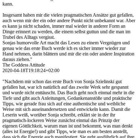
kann.
Insgesamt haben mir die vielen pragmatischen Ansätze gut gefallen,
auch wenn mir der ein oder andere Punkt nicht unbekannt war. Aber
es kann ja nicht schaden, immer mal wieder in anderer Form an
Dinge erinnert zu werden, die einem selbst guttun und die man im
Trubel des Alltags vergisst.
Sonjas humorvolle Art macht das Lesen zu einem Vergnügen und
genau wie das erste Buch werde ich es sicher immer wieder zur
Hand nehmen, darin blättern und mir die ein oder andere Inspiration
daraus ziehen."
The Goddess Attitude
2020-04-18T19:18:24+02:00
"Nachdem mir schon das erste Buch von Sonja Szielinski gut
gefallen hat, war ich natürlich auf das zweite Werk sehr gespannt
und wurde nicht enttäuscht. Das Buch geht noch einmal mehr in die
Tiefe und gibt auch Anleitungen, Gedankenanstöße und praktische
Tipps, wie gerade frau sich auf eine authentische und weibliche
Weise mit sich auseinandersetzen und entwickeln kann. Damit die
Leserin weiß, worüber Sonja schreibt, erklärt sie in der ihr
pragmatisch-lockeren Weise zunächst einmal das Prinzip der
eigenen Göttlichkeit, warum man ist und bekommt, was man denkt
(alles ist Energie!) und gibt Tipps, wie man es am besten anstellt,
dass sich die Energie auch manifestiert. Sie geht ausführlich auf ihre