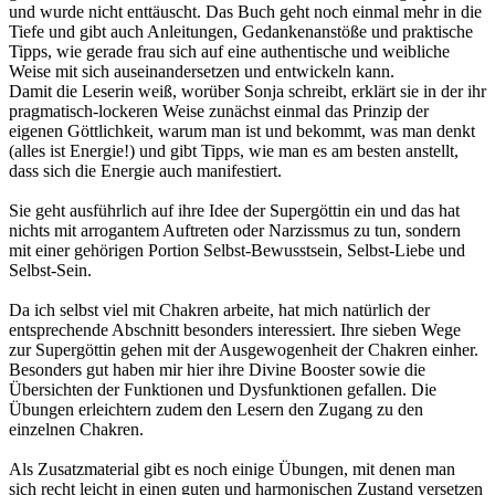
und wurde nicht enttäuscht. Das Buch geht noch einmal mehr in die
Tiefe und gibt auch Anleitungen, Gedankenanstöße und praktische
Tipps, wie gerade frau sich auf eine authentische und weibliche
Weise mit sich auseinandersetzen und entwickeln kann.
Damit die Leserin weiß, worüber Sonja schreibt, erklärt sie in der ihr
pragmatisch-lockeren Weise zunächst einmal das Prinzip der
eigenen Göttlichkeit, warum man ist und bekommt, was man denkt
(alles ist Energie!) und gibt Tipps, wie man es am besten anstellt,
dass sich die Energie auch manifestiert.
Sie geht ausführlich auf ihre Idee der Supergöttin ein und das hat
nichts mit arrogantem Auftreten oder Narzissmus zu tun, sondern
mit einer gehörigen Portion Selbst-Bewusstsein, Selbst-Liebe und
Selbst-Sein.
Da ich selbst viel mit Chakren arbeite, hat mich natürlich der
entsprechende Abschnitt besonders interessiert. Ihre sieben Wege
zur Supergöttin gehen mit der Ausgewogenheit der Chakren einher.
Besonders gut haben mir hier ihre Divine Booster sowie die
Übersichten der Funktionen und Dysfunktionen gefallen. Die
Übungen erleichtern zudem den Lesern den Zugang zu den
einzelnen Chakren.
Als Zusatzmaterial gibt es noch einige Übungen, mit denen man
sich recht leicht in einen guten und harmonischen Zustand versetzen