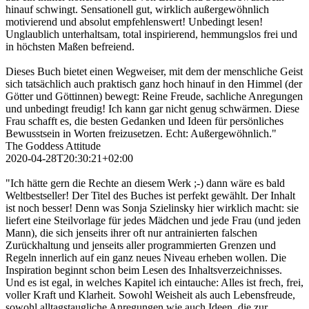
hinauf schwingt. Sensationell gut, wirklich außergewöhnlich
motivierend und absolut empfehlenswert! Unbedingt lesen!
Unglaublich unterhaltsam, total inspirierend, hemmungslos frei und
in höchsten Maßen befreiend.
Dieses Buch bietet einen Wegweiser, mit dem der menschliche Geist
sich tatsächlich auch praktisch ganz hoch hinauf in den Himmel (der
Götter und Göttinnen) bewegt: Reine Freude, sachliche Anregungen
und unbedingt freudig! Ich kann gar nicht genug schwärmen. Diese
Frau schafft es, die besten Gedanken und Ideen für persönliches
Bewusstsein in Worten freizusetzen. Echt: Außergewöhnlich."
The Goddess Attitude
2020-04-28T20:30:21+02:00
"Ich hätte gern die Rechte an diesem Werk ;-) dann wäre es bald
Weltbestseller! Der Titel des Buches ist perfekt gewählt. Der Inhalt
ist noch besser! Denn was Sonja Szielinsky hier wirklich macht: sie
liefert eine Steilvorlage für jedes Mädchen und jede Frau (und jeden
Mann), die sich jenseits ihrer oft nur antrainierten falschen
Zurückhaltung und jenseits aller programmierten Grenzen und
Regeln innerlich auf ein ganz neues Niveau erheben wollen. Die
Inspiration beginnt schon beim Lesen des Inhaltsverzeichnisses.
Und es ist egal, in welches Kapitel ich eintauche: Alles ist frech, frei,
voller Kraft und Klarheit. Sowohl Weisheit als auch Lebensfreude,
sowohl alltagstaugliche Anregungen wie auch Ideen, die zur