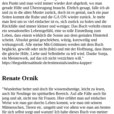
den Punkt und man wird immer wieder dort abgeholt, wo man
gerade Hilfe und Überzeugung braucht. Ehrlich gesagt, falle ich ab
und zu in die alten Muster zurück, doch ist es genial, nach ein paar
Seiten kommt die Ruhe und die GA ON wieder zurück. Je mehr
man liest um so viel einfacher ist es, sich zurück zu holen und die
Rückfälle sind immer kleiner und weniger. Das Buch verleiht einem
ein sensationelles Lebensgefühl, eine so tolle Einstellung zum
Leben, dass einem wirklich die Sonne aus dem genialen Hinterteil
scheint. Absolut genial geschrieben, witzig, kurzweilig und
wirkungsvoll. Alle meine Mit-Göttinnen werden mit dem Buch
beglückt, gewollt oder nicht (hihi) und mit der Hoffnung, dass ihnen
die gleiche Hilfe, Liebe und Selbstliebe zu teil wird. Danke Sonja,
ein Meisterwerk, auf das ich nicht verzichten will."
https://thegoddessattitude.de/testimonials/andrea-kupper/
Renate Ornik
"Wunderbar heiter und doch für wissensdurstige, leicht zu lesen,
auch für Neulinge im spirituellen Bereich. Auf alle Fälle auch für
jung und alt, nicht nur für Frauen. Hier erfährt man auf einfaches
Weise wie man gut durchs Leben kommt, wie man mit seinem
Mitmenschen, Tieren etc. umgeht und vor allem wie man am besten
für sich selbst sorgt und warum! Ich habe dieses Buch von meiner