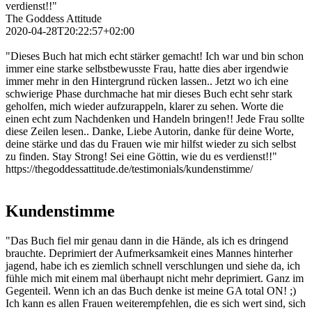
verdienst!!"
The Goddess Attitude
2020-04-28T20:22:57+02:00
"Dieses Buch hat mich echt stärker gemacht! Ich war und bin schon
immer eine starke selbstbewusste Frau, hatte dies aber irgendwie
immer mehr in den Hintergrund rücken lassen.. Jetzt wo ich eine
schwierige Phase durchmache hat mir dieses Buch echt sehr stark
geholfen, mich wieder aufzurappeln, klarer zu sehen. Worte die
einen echt zum Nachdenken und Handeln bringen!! Jede Frau sollte
diese Zeilen lesen.. Danke, Liebe Autorin, danke für deine Worte,
deine stärke und das du Frauen wie mir hilfst wieder zu sich selbst
zu finden. Stay Strong! Sei eine Göttin, wie du es verdienst!!"
https://thegoddessattitude.de/testimonials/kundenstimme/
Kundenstimme
"Das Buch fiel mir genau dann in die Hände, als ich es dringend
brauchte. Deprimiert der Aufmerksamkeit eines Mannes hinterher
jagend, habe ich es ziemlich schnell verschlungen und siehe da, ich
fühle mich mit einem mal überhaupt nicht mehr deprimiert. Ganz im
Gegenteil. Wenn ich an das Buch denke ist meine GA total ON! ;)
Ich kann es allen Frauen weiterempfehlen, die es sich wert sind, sich