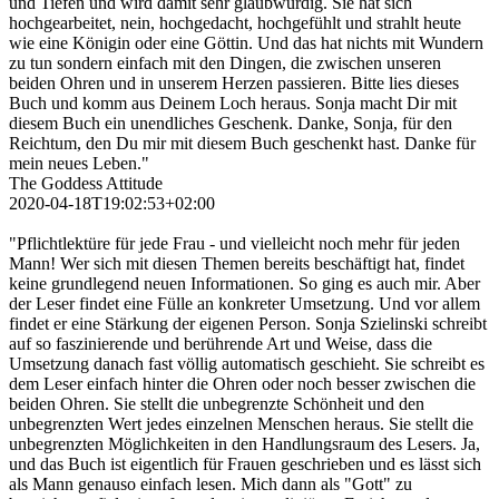
und Tiefen und wird damit sehr glaubwürdig. Sie hat sich
hochgearbeitet, nein, hochgedacht, hochgefühlt und strahlt heute
wie eine Königin oder eine Göttin. Und das hat nichts mit Wundern
zu tun sondern einfach mit den Dingen, die zwischen unseren
beiden Ohren und in unserem Herzen passieren. Bitte lies dieses
Buch und komm aus Deinem Loch heraus. Sonja macht Dir mit
diesem Buch ein unendliches Geschenk. Danke, Sonja, für den
Reichtum, den Du mir mit diesem Buch geschenkt hast. Danke für
mein neues Leben."
The Goddess Attitude
2020-04-18T19:02:53+02:00
"Pflichtlektüre für jede Frau - und vielleicht noch mehr für jeden
Mann! Wer sich mit diesen Themen bereits beschäftigt hat, findet
keine grundlegend neuen Informationen. So ging es auch mir. Aber
der Leser findet eine Fülle an konkreter Umsetzung. Und vor allem
findet er eine Stärkung der eigenen Person. Sonja Szielinski schreibt
auf so faszinierende und berührende Art und Weise, dass die
Umsetzung danach fast völlig automatisch geschieht. Sie schreibt es
dem Leser einfach hinter die Ohren oder noch besser zwischen die
beiden Ohren. Sie stellt die unbegrenzte Schönheit und den
unbegrenzten Wert jedes einzelnen Menschen heraus. Sie stellt die
unbegrenzten Möglichkeiten in den Handlungsraum des Lesers. Ja,
und das Buch ist eigentlich für Frauen geschrieben und es lässt sich
als Mann genauso einfach lesen. Mich dann als "Gott" zu