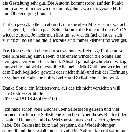
die Gestaltung sehr gut. Die Autorin kommt sofort auf den Punkt
und man wird immer wieder dort abgeholt, wo man gerade Hilfe
und Überzeugung braucht.
Ehrlich gesagt, falle ich ab und zu in die alten Muster zurück, doch
ist es genial, nach ein paar Seiten kommt die Ruhe und die GA ON
wieder zurück. Je mehr man liest um so viel einfacher ist es, sich
zurück zu holen und die Rückfälle sind immer kleiner und weniger.
Das Buch verleiht einem ein sensationelles Lebensgefühl, eine so
tolle Einstellung zum Leben, dass einem wirklich die Sonne aus
dem genialen Hinterteil scheint. Absolut genial geschrieben, witzig,
kurzweilig und wirkungsvoll. Alle meine Mit-Göttinnen werden mit
dem Buch beglückt, gewollt oder nicht (hihi) und mit der Hoffnung,
dass ihnen die gleiche Hilfe, Liebe und Selbstliebe zu teil wird.
Danke Sonja, ein Meisterwerk, auf das ich nicht verzichten will."
The Goddess Attitude
2020-04-18T18:48:47+02:00
"Ich habe schon viele Bücher über Selbstliebe gelesen und viel
probiert, mich in die Selbstliebe zu geben. Aber dieses Buch ist der
absolute Hammer und das Wirksamste, was ich bis jetzt gelesen
habe. Die Texte sind kurz und pregnant, die Wiederholungen
sinnvoll und die Gestaltung sehr gut. Die Autorin kommt sofort auf