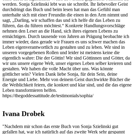
werden. Sonja Szielinski lebt was sie schreibt. Ihr liebevoller Geist
durchdringt das Buch und beim lesen hat man das Gefühl man
unterhalte sich mit einer Freundin die einen in den Arm nimmt und
sagt, „Darling, wir schaffen das und ich helfe dir das Leben zu
führen, das du führen möchtest.“ Konkrete Handlungsvorschläge
nehmen den Leser an die Hand, sich ihres eigenen Lebens zu
ermächtigen. Durch tausende von Jahren an Prägung beobachte ich
immer wieder, dass gerade wir Frauen es uns schwer machen das
Leben eigenverantwortlich zu gestalten und zu leben. Wir sind in
unseren vorgegebenen Rollen und leider ist meistens keine die
eigentlich wahre: Die der Göttin! Wir sind Göttinnen und Götter, da
wir uns unsere eigene Welt, unser eigenes Leben selber kreieren und
gestalten. Wir haben die volle Macht über uns. Was könnte
göttlicher sein? Vielen Dank liebe Sonja, für dein Sein, deine
Energie und Liebe. Mehr von deinem Geist durchwirkte Bücher die
die Weiblichkeit feiern, die konkret und klar sind, und die das eigene
Leben transformieren helfen.
https://thegoddessattitude.de/testimonials/sophia/
Ivana Drobek
"Nachdem mir schon das erste Buch von Sonja Szielinski gut
gefallen hat, war ich natürlich auf das zweite Werk sehr gespannt