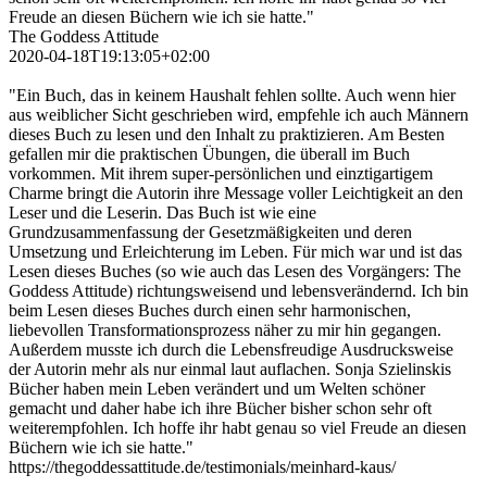
Freude an diesen Büchern wie ich sie hatte."
The Goddess Attitude
2020-04-18T19:13:05+02:00
"Ein Buch, das in keinem Haushalt fehlen sollte. Auch wenn hier
aus weiblicher Sicht geschrieben wird, empfehle ich auch Männern
dieses Buch zu lesen und den Inhalt zu praktizieren. Am Besten
gefallen mir die praktischen Übungen, die überall im Buch
vorkommen. Mit ihrem super-persönlichen und einztigartigem
Charme bringt die Autorin ihre Message voller Leichtigkeit an den
Leser und die Leserin. Das Buch ist wie eine
Grundzusammenfassung der Gesetzmäßigkeiten und deren
Umsetzung und Erleichterung im Leben. Für mich war und ist das
Lesen dieses Buches (so wie auch das Lesen des Vorgängers: The
Goddess Attitude) richtungsweisend und lebensverändernd. Ich bin
beim Lesen dieses Buches durch einen sehr harmonischen,
liebevollen Transformationsprozess näher zu mir hin gegangen.
Außerdem musste ich durch die Lebensfreudige Ausdrucksweise
der Autorin mehr als nur einmal laut auflachen. Sonja Szielinskis
Bücher haben mein Leben verändert und um Welten schöner
gemacht und daher habe ich ihre Bücher bisher schon sehr oft
weiterempfohlen. Ich hoffe ihr habt genau so viel Freude an diesen
Büchern wie ich sie hatte."
https://thegoddessattitude.de/testimonials/meinhard-kaus/