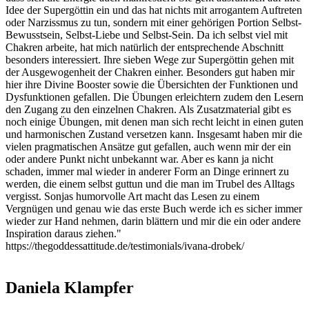
Idee der Supergöttin ein und das hat nichts mit arrogantem Auftreten
oder Narzissmus zu tun, sondern mit einer gehörigen Portion Selbst-
Bewusstsein, Selbst-Liebe und Selbst-Sein. Da ich selbst viel mit
Chakren arbeite, hat mich natürlich der entsprechende Abschnitt
besonders interessiert. Ihre sieben Wege zur Supergöttin gehen mit
der Ausgewogenheit der Chakren einher. Besonders gut haben mir
hier ihre Divine Booster sowie die Übersichten der Funktionen und
Dysfunktionen gefallen. Die Übungen erleichtern zudem den Lesern
den Zugang zu den einzelnen Chakren. Als Zusatzmaterial gibt es
noch einige Übungen, mit denen man sich recht leicht in einen guten
und harmonischen Zustand versetzen kann. Insgesamt haben mir die
vielen pragmatischen Ansätze gut gefallen, auch wenn mir der ein
oder andere Punkt nicht unbekannt war. Aber es kann ja nicht
schaden, immer mal wieder in anderer Form an Dinge erinnert zu
werden, die einem selbst guttun und die man im Trubel des Alltags
vergisst. Sonjas humorvolle Art macht das Lesen zu einem
Vergnügen und genau wie das erste Buch werde ich es sicher immer
wieder zur Hand nehmen, darin blättern und mir die ein oder andere
Inspiration daraus ziehen."
https://thegoddessattitude.de/testimonials/ivana-drobek/
Daniela Klampfer