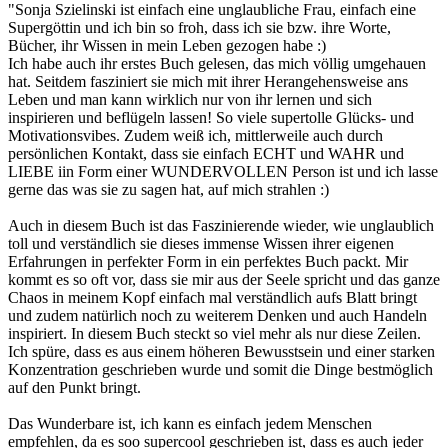
"Sonja Szielinski ist einfach eine unglaubliche Frau, einfach eine
Supergöttin und ich bin so froh, dass ich sie bzw. ihre Worte,
Bücher, ihr Wissen in mein Leben gezogen habe :)
Ich habe auch ihr erstes Buch gelesen, das mich völlig umgehauen
hat. Seitdem fasziniert sie mich mit ihrer Herangehensweise ans
Leben und man kann wirklich nur von ihr lernen und sich
inspirieren und beflügeln lassen! So viele supertolle Glücks- und
Motivationsvibes. Zudem weiß ich, mittlerweile auch durch
persönlichen Kontakt, dass sie einfach ECHT und WAHR und
LIEBE iin Form einer WUNDERVOLLEN Person ist und ich lasse
gerne das was sie zu sagen hat, auf mich strahlen :)
Auch in diesem Buch ist das Faszinierende wieder, wie unglaublich
toll und verständlich sie dieses immense Wissen ihrer eigenen
Erfahrungen in perfekter Form in ein perfektes Buch packt. Mir
kommt es so oft vor, dass sie mir aus der Seele spricht und das ganze
Chaos in meinem Kopf einfach mal verständlich aufs Blatt bringt
und zudem natürlich noch zu weiterem Denken und auch Handeln
inspiriert. In diesem Buch steckt so viel mehr als nur diese Zeilen.
Ich spüre, dass es aus einem höheren Bewusstsein und einer starken
Konzentration geschrieben wurde und somit die Dinge bestmöglich
auf den Punkt bringt.
Das Wunderbare ist, ich kann es einfach jedem Menschen
empfehlen, da es soo supercool geschrieben ist, dass es auch jeder