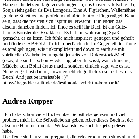
Habe es die letzten Tage verschlungen Ja, das Cover ist kitschig! Ja,
Sonja sieht geiler als Eva Longoria, Eins-A-Figürchen, Wallemähne,
goldene Stiletttos und perfekt manikürte, blutrote Fingernägel. Kann
sein, dass die meisten sich "spirituell erwacht" Fühlenden das
absolut daneben finden. Ich finde es geil! Ihr Buch ist ein Gute-
Laune-Booster der Exraklasse. Es hat mir wahnsinnig Spaß
gemacht, es zu lesen. Ich fühle mich inspiriert, getragen und geheilt
und finde es ABSOLUT nicht oberflächlich. Im Gegenteil, ich finde
es total gelungen, wie unkompliziert und down to earth sie mit
spirituellen Wahrheiten umgeht, jenseits von Birkenstock-Mief
(okay, die sind ja schon wieder hip, aber ihr wisst, was ich meine,
Mädels) kein Bohai draus macht, sondern einfach sagt, wie es ist.
Neugierig? Lust darauf, unwiderstehlich göttlich zu sein? Lest das
Buch! And just be irresistable :-)"
https://thegoddessattitude.de/testimonials/christin-bernhardt/
Andrea Kupper
"Ich habe schon viele Bücher über Selbstliebe gelesen und viel
probiert, mich in die Selbstliebe zu geben. Aber dieses Buch ist der
absolute Hammer und das Wirksamste, was ich bis jetzt gelesen
habe.
Die Texte sind kurz und pregnant, die Wiederholungen sinnvoll und