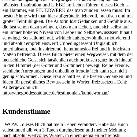
höchsten Inspiration und LIEBE im Leben führen: dieses Buch ist
ein Hammer, ein FEUERWERK das man zünden lassen muss! Im
besten Sinne wird man hier aufgerüttelt: liebevoll, praktisch und mit
großer Feinfühligkeit. Die Autorin löst Gedanken und Gefühle aus,
die fast schon dazu zwingen, dass man lächelt, und sich selbst auf
ein immer höheres Niveau von Liebe und Selbstbewusstsein hinauf
schwingt. Sensationell gut, wirklich außergewöhnlich motivierend
und absolut empfehlenswert! Unbedingt lesen! Unglaublich
unterhaltsam, total inspirierend, hemmungslos frei und in höchsten
Maßen befreiend. Dieses Buch bietet einen Wegweiser, mit dem der
menschliche Geist sich tatsächlich auch praktisch ganz hoch hinauf
in den Himmel (der Götter und Göttinnen) bewegt: Reine Freude,
sachliche Anregungen und unbedingt freudig! Ich kann gar nicht
genug schwärmen. Diese Frau schafft es, die besten Gedanken und
Ideen für persönliches Bewusstsein in Worten freizusetzen. Echt:
Außergewöhnlich."
https://thegoddessattitude.de/testimonials/kunde-roman/
Kundenstimme
"WOW... dieses Buch hat mein Leben verändert. Habe das Buch
selbst innerhalb von 3 Tagen durchgelesen und meiner Meinung
nach absolut wertvolles Wissen, in einem genialen Schreibstil