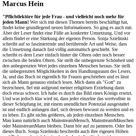
Marcus Hein
"Pflichtlektüre für jede Frau - und vielleicht noch mehr für
jeden Mann!
Wer sich mit diesen Themen bereits beschäftigt hat,
findet keine grundlegend neuen Informationen. So ging es auch mir.
Aber der Leser findet eine Fülle an konkreter Umsetzung. Und vor
allem findet er eine Stärkung der eigenen Person. Sonja Szielinski
schreibt auf so faszinierende und berührende Art und Weise, dass
die Umsetzung danach fast völlig automatisch geschieht. Sie
schreibt es dem Leser einfach hinter die Ohren oder noch besser
zwischen die beiden Ohren. Sie stellt die unbegrenzte Schönheit und
den unbegrenzten Wert jedes einzelnen Menschen heraus. Sie stellt
die unbegrenzten Möglichkeiten in den Handlungsraum des Lesers.
Ja, und das Buch ist eigentlich für Frauen geschrieben und es lässt
sich als Mann genauso einfach lesen. Mich dann als "Gott" zu
bezeichnen, fiel mir aufgrund meiner religiösen Erziehung dann
doch etwas schwer. Ich habe es durch das Bild eines Königs ersetzt.
Und was jedoch klar wird ist, dass jeder einzelne das wertvollste in
dieser Schöpfung ist, mit einem unendlichen Potenzial ausgestattet
ist und endlich anfangen darf, sich dessen bewusst zu werden und es
zu leben. Es gibt nichts größeres, als jeden einzelnen Menschen.
Man kann natürlich auch MainstreamMensch, MainstreamMäuschen
oder MainstreamMann bleiben. Dann hör auf zu jammern. Oder lies
dieses Buch. Sonja Szielinski beschreibt auch ihre eigenen Höhen