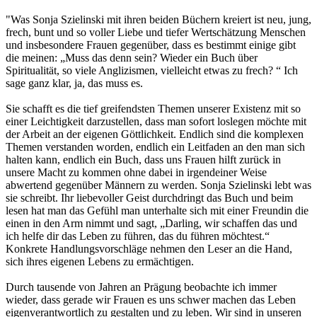
"Was Sonja Szielinski mit ihren beiden Büchern kreiert ist neu, jung,
frech, bunt und so voller Liebe und tiefer Wertschätzung Menschen
und insbesondere Frauen gegenüber, dass es bestimmt einige gibt
die meinen: „Muss das denn sein? Wieder ein Buch über
Spiritualität, so viele Anglizismen, vielleicht etwas zu frech? “ Ich
sage ganz klar, ja, das muss es.
Sie schafft es die tief greifendsten Themen unserer Existenz mit so
einer Leichtigkeit darzustellen, dass man sofort loslegen möchte mit
der Arbeit an der eigenen Göttlichkeit. Endlich sind die komplexen
Themen verstanden worden, endlich ein Leitfaden an den man sich
halten kann, endlich ein Buch, dass uns Frauen hilft zurück in
unsere Macht zu kommen ohne dabei in irgendeiner Weise
abwertend gegenüber Männern zu werden. Sonja Szielinski lebt was
sie schreibt. Ihr liebevoller Geist durchdringt das Buch und beim
lesen hat man das Gefühl man unterhalte sich mit einer Freundin die
einen in den Arm nimmt und sagt, „Darling, wir schaffen das und
ich helfe dir das Leben zu führen, das du führen möchtest.“
Konkrete Handlungsvorschläge nehmen den Leser an die Hand,
sich ihres eigenen Lebens zu ermächtigen.
Durch tausende von Jahren an Prägung beobachte ich immer
wieder, dass gerade wir Frauen es uns schwer machen das Leben
eigenverantwortlich zu gestalten und zu leben. Wir sind in unseren