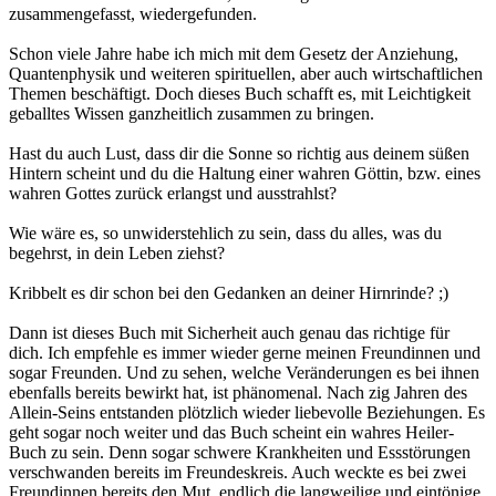
zusammengefasst, wiedergefunden.
Schon viele Jahre habe ich mich mit dem Gesetz der Anziehung,
Quantenphysik und weiteren spirituellen, aber auch wirtschaftlichen
Themen beschäftigt. Doch dieses Buch schafft es, mit Leichtigkeit
geballtes Wissen ganzheitlich zusammen zu bringen.
Hast du auch Lust, dass dir die Sonne so richtig aus deinem süßen
Hintern scheint und du die Haltung einer wahren Göttin, bzw. eines
wahren Gottes zurück erlangst und ausstrahlst?
Wie wäre es, so unwiderstehlich zu sein, dass du alles, was du
begehrst, in dein Leben ziehst?
Kribbelt es dir schon bei den Gedanken an deiner Hirnrinde? ;)
Dann ist dieses Buch mit Sicherheit auch genau das richtige für
dich. Ich empfehle es immer wieder gerne meinen Freundinnen und
sogar Freunden. Und zu sehen, welche Veränderungen es bei ihnen
ebenfalls bereits bewirkt hat, ist phänomenal. Nach zig Jahren des
Allein-Seins entstanden plötzlich wieder liebevolle Beziehungen. Es
geht sogar noch weiter und das Buch scheint ein wahres Heiler-
Buch zu sein. Denn sogar schwere Krankheiten und Essstörungen
verschwanden bereits im Freundeskreis. Auch weckte es bei zwei
Freundinnen bereits den Mut, endlich die langweilige und eintönige