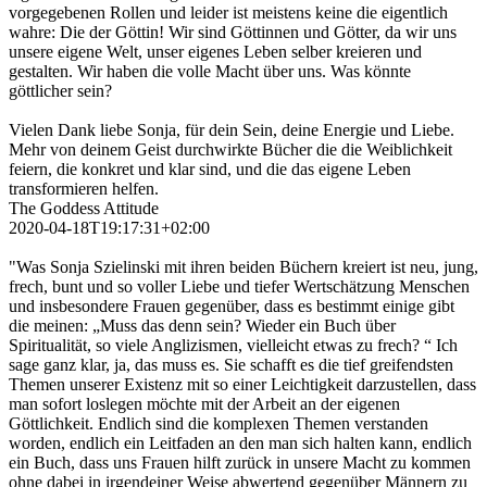
vorgegebenen Rollen und leider ist meistens keine die eigentlich
wahre: Die der Göttin! Wir sind Göttinnen und Götter, da wir uns
unsere eigene Welt, unser eigenes Leben selber kreieren und
gestalten. Wir haben die volle Macht über uns. Was könnte
göttlicher sein?
Vielen Dank liebe Sonja, für dein Sein, deine Energie und Liebe.
Mehr von deinem Geist durchwirkte Bücher die die Weiblichkeit
feiern, die konkret und klar sind, und die das eigene Leben
transformieren helfen.
The Goddess Attitude
2020-04-18T19:17:31+02:00
"Was Sonja Szielinski mit ihren beiden Büchern kreiert ist neu, jung,
frech, bunt und so voller Liebe und tiefer Wertschätzung Menschen
und insbesondere Frauen gegenüber, dass es bestimmt einige gibt
die meinen: „Muss das denn sein? Wieder ein Buch über
Spiritualität, so viele Anglizismen, vielleicht etwas zu frech? “ Ich
sage ganz klar, ja, das muss es. Sie schafft es die tief greifendsten
Themen unserer Existenz mit so einer Leichtigkeit darzustellen, dass
man sofort loslegen möchte mit der Arbeit an der eigenen
Göttlichkeit. Endlich sind die komplexen Themen verstanden
worden, endlich ein Leitfaden an den man sich halten kann, endlich
ein Buch, dass uns Frauen hilft zurück in unsere Macht zu kommen
ohne dabei in irgendeiner Weise abwertend gegenüber Männern zu