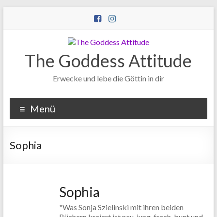
Zum
Inhalt
wechseln
The Goddess Attitude
Erwecke und lebe die Göttin in dir
Menü
Sophia
Sophia
"Was Sonja Szielinski mit ihren beiden
Büchern kreiert ist neu, jung, frech, bunt und